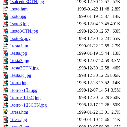
1salcedo3CTN.jpg
1998-12-30 12:57
57K
1soto.htm
1999-01-22 11:48
2.8K
1soto.jpg
1999-01-19 15:37
14K
1soto3.jpg
1998-12-04 13:45
401K
1soto3CTN.jpg
1998-12-30 12:57
63K
1soto3c.jpg
1998-12-30 12:23
565K
1testa.htm
1999-01-22 12:55
2.7K
1testa.jpg
1999-01-19 15:44
13K
1testa3.jpg
1998-12-07 14:59
3.3M
1testa3CTN.jpg
1998-12-30 12:58
46K
1testa3c.jpg
1998-12-30 12:25
806K
1torro.jpg
1998-12-28 13:52
14K
1998-12-07 14:54
3.5M
1torro~13.jpg
1998-12-30 12:29
860K
1torro~13C.jpg
1998-12-17 12:26
50K
1torro~13CTN.jpg
1tress.htm
1999-01-22 13:01
2.7K
1tress.jpg
1999-01-19 15:46
11K
1tress3.jpg
1998-12-07 08:09
1.8M