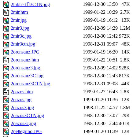
1998-12-30 13:50
47K
2lubli~13CTN.jpg
2mir.htm
1999-01-22 10:29
2.7K
2mir.jpg
1999-01-19 16:12
13K
2mir3.jpg
1998-12-09 14:29
1.2M
2mir3c.jpg
1998-12-30 12:42
972K
2mir3ctn.jpg
1998-12-31 09:07
48K
2orensanz.JPG
1999-01-19 16:20
14K
2orensanz.htm
1999-01-22 10:51
2.8K
2orensanz3.jpg
1998-12-09 14:02
928K
2orensanz3C.jpg
1998-12-30 12:43
817K
2orensanz3CTN.jpg
1998-12-31 09:08
44K
2pazos.htm
1999-01-27 16:43
2.8K
2pazos.jpg
1999-01-20 11:36
12K
2pazos3.jpg
1998-11-25 14:57
1.8M
2pazos3CTN.jpg
1998-12-30 13:07
29K
2pazos3c.jpg
1998-12-30 12:44
401K
2pellegrino.JPG
1999-01-20 11:39
12K